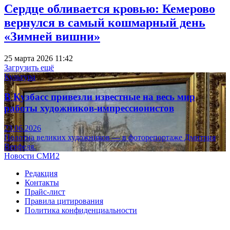
Сердце обливается кровью: Кемерово
вернулся в самый кошмарный день
«Зимней вишни»
25 марта 2026 11:42
Загрузить ещё
Культура
В Кузбасс привезли известные на весь мир
работы художников-импрессионистов
23.06.2026
Полотна великих художников — в фоторепортаже Дмитрия
Верфеля.
Новости СМИ2
Редакция
Контакты
Прайс-лист
Правила цитирования
Политика конфиденциальности