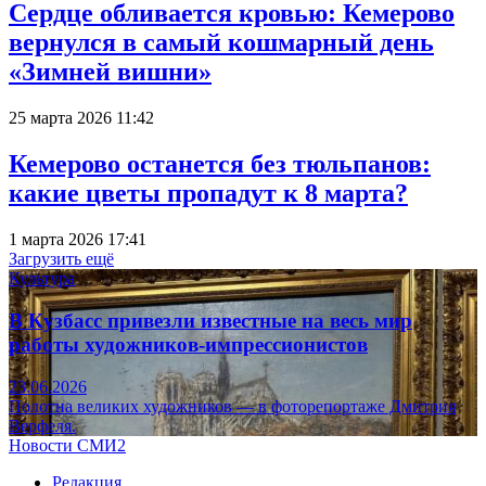
Сердце обливается кровью: Кемерово
вернулся в самый кошмарный день
«Зимней вишни»
25 марта 2026 11:42
Кемерово останется без тюльпанов:
какие цветы пропадут к 8 марта?
1 марта 2026 17:41
Загрузить ещё
Культура
В Кузбасс привезли известные на весь мир
работы художников-импрессионистов
23.06.2026
Полотна великих художников — в фоторепортаже Дмитрия
Верфеля.
Новости СМИ2
Редакция