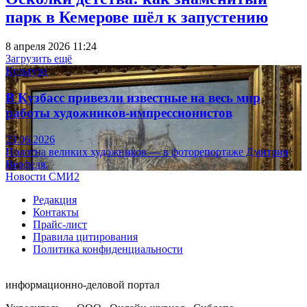
парк в Кемерове шёл к запустению
8 апреля 2026 11:24
Загрузить ещё
Культура
В Кузбасс привезли известные на весь мир
работы художников-импрессионистов
23.06.2026
Полотна великих художников — в фоторепортаже Дмитрия
Верфеля.
Новости СМИ2
Редакция
Контакты
Прайс-лист
Правила цитирования
Политика конфиденциальности
информационно-деловой портал