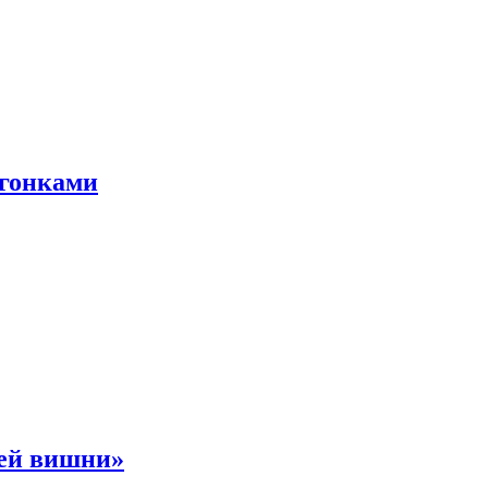
 гонками
ней вишни»