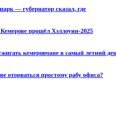
парк — губернатор сказал, где
в Кемерове прошёл Хэллоуин-2025
тжигать кемеровчане в самый летний де
ве оторваться простому рабу офиса?