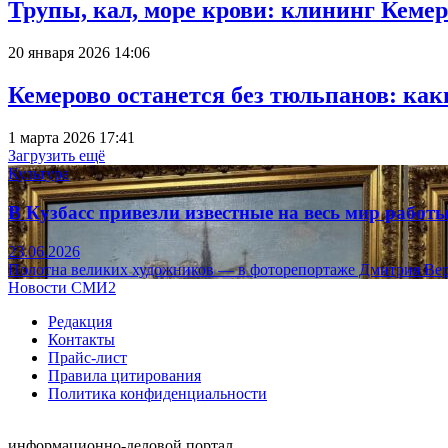
Трупы, кал, море крови: клининг Кеме
20 января 2026 14:06
Кемерово останется без тюльпанов: как
1 марта 2026 17:41
Загрузить ещё
Культура
В Кузбасс привезли известные на весь мир рабо
23.06.2026
Полотна великих художников — в фоторепортаже Дмитрия Вер
Новости СМИ2
Редакция
Контакты
Прайс-лист
Правила цитирования
Политика конфиденциальности
информационно-деловой портал