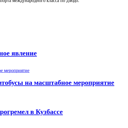
спорта международного класса по дзюдо.
ное явление
втобусы на масштабное мероприятие
рогремел в Кузбассе