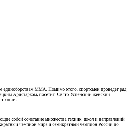
ым единоборствам ММА. Помимо этого, спортсмен проведет ряд
нецким Аристархом, посетит Свято-Успенский женский
страции.
ющие собой сочетание множества техник, школ и направлений
ёхкратный чемпион мира и семикратный чемпион России по