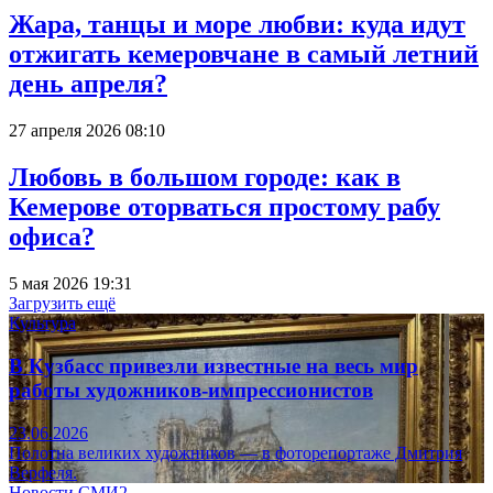
Жара, танцы и море любви: куда идут
отжигать кемеровчане в самый летний
день апреля?
27 апреля 2026 08:10
Любовь в большом городе: как в
Кемерове оторваться простому рабу
офиса?
5 мая 2026 19:31
Загрузить ещё
Культура
В Кузбасс привезли известные на весь мир
работы художников-импрессионистов
23.06.2026
Полотна великих художников — в фоторепортаже Дмитрия
Верфеля.
Новости СМИ2