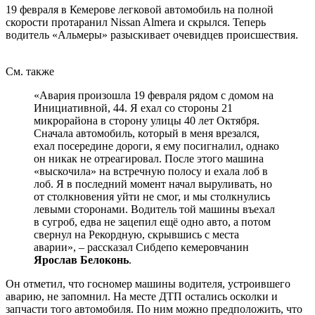
19 февраля в Кемерове легковой автомобиль на полной
скорости протаранил Nissan Almera и скрылся. Теперь
водитель «Альмеры» разыскивает очевидцев происшествия.
См. также
«Авария произошла 19 февраля рядом с домом на
Инициативной, 44. Я ехал со стороны 21
микрорайона в сторону улицы 40 лет Октября.
Сначала автомобиль, который в меня врезался,
ехал посередине дороги, я ему посигналил, однако
он никак не отреагировал. После этого машина
«выскочила» на встречную полосу и ехала лоб в
лоб. Я в последний момент начал выруливать, но
от столкновения уйти не смог, и мы столкнулись
левыми сторонами. Водитель той машины въехал
в сугроб, едва не зацепил ещё одно авто, а потом
свернул на Рекордную, скрывшись с места
аварии», – рассказал Сибдепо кемеровчанин
Ярослав Белоконь
.
Он отметил, что госномер машины водителя, устроившего
аварию, не запомнил. На месте ДТП остались осколки и
запчасти того автомобиля. По ним можно предположить, что