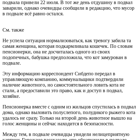
подвала привели 22 июля. В тот же день отдушину в подвал
заварили, однако очевидцы сообщили в редакцию, что мусор
в подвале всё равно остался.
См. также
Не успела ситуация нормализоваться, как тревогу забила та
самая женщина, которая подкармливала кошечек. По словам
пенсионерки, она не досчиталась одного из своих
подопечных, бабушка предположила, что кот замурован в
подвале.
Эту информацию корреспондент Сибдепо передал в
управляющую компанию, коммунальщики подтвердили
наличие животного, но самостоятельного ловить кота не
стали, а предоставили это право, как и доступ в подвал,
хозяйке.
Пенсионерка вместе с одним из жильцов спустилась в подвал
дома, однако выловить полуслепого, полудикого рыжего кота
удалось не сразу. Только на второй день животное вышло на
голос женщины и сейчас находится в безопасности.
Между тем, в подвале очевидцы увидели нелицеприятную
картину. Горожане рассказали, что обнаружили в подвале