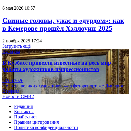
6 мая 2026 10:57
Свиные головы, ужас и «дурдом»: как
в Кемерове прошёл Хэллоуин-2025
2 ноября 2025 17:24
Загрузить ещё
Культура
В Кузбасс привезли известные на весь мир
работы художников-импрессионистов
23.06.2026
Полотна великих художников — в фоторепортаже Дмитрия
Верфеля.
Новости СМИ2
Редакция
Контакты
Прайс-лист
Правила цитирования
Политика конфиденциальности