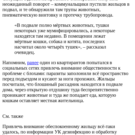
неожиданный поворот – коммунальщики пустили жильцов в
подвал, и те обнаружили там трупы животных,
пневматическую винтовку и протечку трубопровода.
«В подвале полно мёртвых животных, тушки
некоторых уже мумифицировались, а некоторые
находятся там недавно. В помещении лежат
мёртвые кошки, собака и котята, последних
насчитал около четырёх тушек», – рассказал
очевидец.
Напомним,
ранее
один из квартирантов попытался в
социальных сетях привлечь внимание общественности к
проблеме с блохами: паразиты заполонили всё пространство
перед подъездом и кусают за ноги прохожих. Жильцы
посчитали, что блошиный рассадник находится в подвале
дома, через открытую отдушину туда беспрепятственно
проникают животные и туда же попадает еда, которую
кошкам оставляет местная жительница.
См. также
Привлечь внимание обеспокоенному жильцу всё-таки
удалось, по информации УК дезинфекцию и обработку