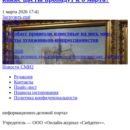
1 марта 2026 17:41
Загрузить ещё
Культура
В Кузбасс привезли известные на весь мир
работы художников-импрессионистов
23.06.2026
Полотна великих художников — в фоторепортаже Дмитрия
Верфеля.
Новости СМИ2
Редакция
Контакты
Прайс-лист
Правила цитирования
Политика конфиденциальности
информационно-деловой портал
Учредитель — ООО «Онлайн-журнал «Сибдепо»».