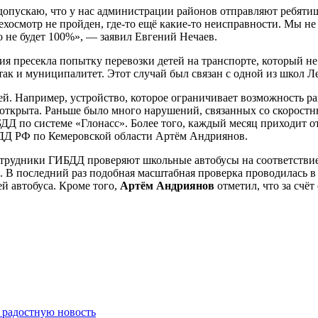
допускаю, что у нас администрации районов отправляют ребятише
техосмотр не пройден, где-то ещё какие-то неисправности. Мы не
го не будет 100%», — заявил Евгений Нечаев.
ия пресекла попытку перевозки детей на транспорте, который н
 так и муниципалитет. Этот случай был связан с одной из школ 
й. Например, устройство, которое ограничивает возможность ра
рь открыта. Раньше было много нарушений, связанных со скорост
 по системе «Глонасс». Более того, каждый месяц приходит отчё
БДД РФ по Кемеровской области Артём Андриянов.
сотрудники ГИБДД проверяют школьные автобусы на соответствие
 В последний раз подобная масштабная проверка проводилась в а
й автобуса. Кроме того,
Артём Андриянов
отметил, что за счё