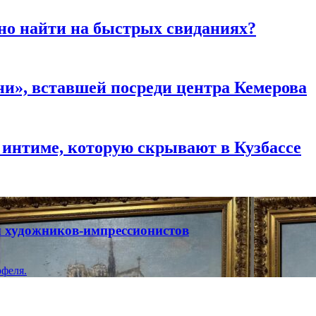
но найти на быстрых свиданиях?
и», вставшей посреди центра Кемерова
 интиме, которую скрывают в Кузбассе
ты художников-импрессионистов
феля.