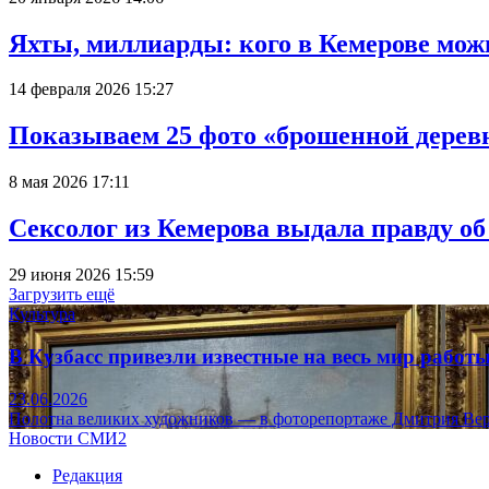
Яхты, миллиарды: кого в Кемерове мож
14 февраля 2026 15:27
Показываем 25 фото «брошенной деревн
8 мая 2026 17:11
Сексолог из Кемерова выдала правду об
29 июня 2026 15:59
Загрузить ещё
Культура
В Кузбасс привезли известные на весь мир рабо
23.06.2026
Полотна великих художников — в фоторепортаже Дмитрия Вер
Новости СМИ2
Редакция