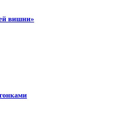
ней вишни»
 гонками