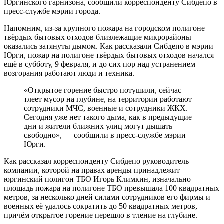
Юргинского гарнизона, cообщили корреспонденту Сибдепо в
пресс-службе мэрии города.
Напомним, из-за крупного пожара на городском полигоне
твёрдых бытовых отходов близлежащие микрорайоны
оказались затянуты дымом. Как рассказали Сибдепо в мэрии
Юрги, пожар на полигоне твёрдых бытовых отходов начался
ещё в субботу, 9 февраля, и до сих пор над устранением
возгорания работают люди и техника.
«Открытое горение быстро потушили, сейчас
тлеет мусор на глубине, на территории работают
сотрудники МЧС, военные и сотрудники ЖКХ.
Сегодня уже нет такого дыма, как в предыдущие
дни и жители ближних улиц могут дышать
свободно», — сообщили в пресс-службе мэрии
Юрги.
Как рассказал корреспонденту Сибдепо руководитель
компании, которой на правах аренды принадлежит
юргинский полигон ТБО Игорь Климкин, изначально
площадь пожара на полигоне ТБО превышала 100 квадратных
метров, за несколько дней силами сотрудников его фирмы и
военных её удалось сократить до 50 квадратных метров,
причём открытое горение перешло в тление на глубине.