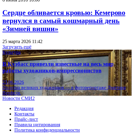
Сердце обливается кровью: Кемерово
вернулся в самый кошмарный день
«Зимней вишни»
25 марта 2026 11:42
Загрузить ещё
Культура
В Кузбасс привезли известные на весь мир
работы художников-импрессионистов
23.06.2026
Полотна великих художников — в фоторепортаже Дмитрия
Верфеля.
Новости СМИ2
Редакция
Контакты
Прайс-лист
Правила цитирования
Политика конфиденциальности