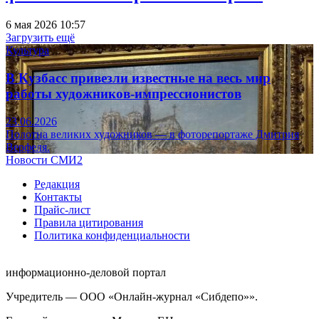
6 мая 2026 10:57
Загрузить ещё
Культура
В Кузбасс привезли известные на весь мир
работы художников-импрессионистов
23.06.2026
Полотна великих художников — в фоторепортаже Дмитрия
Верфеля.
Новости СМИ2
Редакция
Контакты
Прайс-лист
Правила цитирования
Политика конфиденциальности
информационно-деловой портал
Учредитель — ООО «Онлайн-журнал «Сибдепо»».