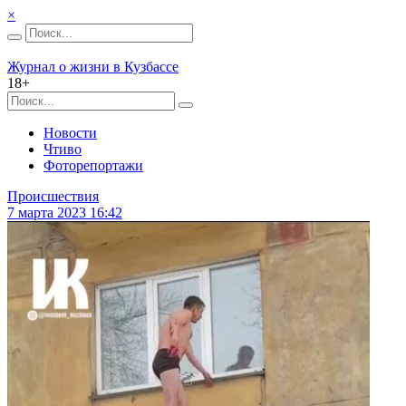
×
Журнал о жизни в Кузбассе
18+
Новости
Чтиво
Фоторепортажи
Происшествия
7 марта 2023 16:42