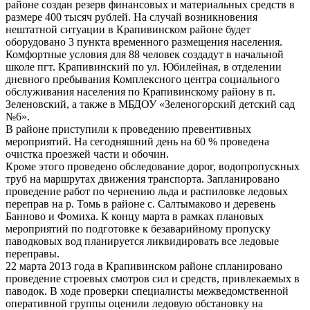
районе создан резерв финансовых и материальных средств в
размере 400 тысяч рублей. На случай возникновения
нештатной ситуации в Крапивинском районе будет
оборудовано 3 пункта временного размещения населения.
Комфортные условия для 88 человек создадут в начальной
школе пгт. Крапивинский по ул. Юбилейная, в отделении
дневного пребывания Комплексного центра социального
обслуживания населения по Крапивинскому району в п.
Зеленовский, а также в МБДОУ «Зеленогорский детский сад
№6».
В районе приступили к проведению превентивных
мероприятий. На сегодняшний день на 60 % проведена
очистка проезжей части и обочин.
Кроме этого проведено обследование дорог, водопропускных
труб на маршрутах движения транспорта. Запланировано
проведение работ по чернению льда и распиловке ледовых
переправ на р. Томь в районе с. Салтымаково и деревень
Банново и Фомиха. К концу марта в рамках плановых
мероприятий по подготовке к безаварийному пропуску
паводковых вод планируется ликвидировать все ледовые
переправы.
22 марта 2013 года в Крапивинском районе спланировано
проведение строевых смотров сил и средств, привлекаемых в
паводок. В ходе проверки специалисты межведомственной
оперативной группы оценили ледовую обстановку на