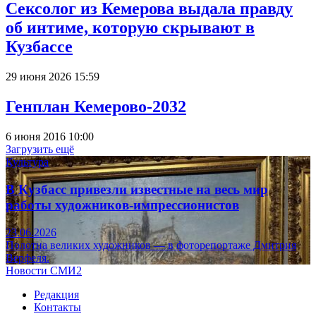
Сексолог из Кемерова выдала правду
об интиме, которую скрывают в
Кузбассе
29 июня 2026 15:59
Генплан Кемерово-2032
6 июня 2016 10:00
Загрузить ещё
Культура
В Кузбасс привезли известные на весь мир
работы художников-импрессионистов
23.06.2026
Полотна великих художников — в фоторепортаже Дмитрия
Верфеля.
Новости СМИ2
Редакция
Контакты