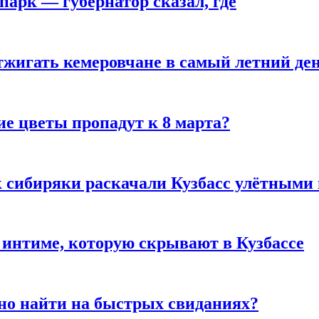
парк — губернатор сказал, где
тжигать кемеровчане в самый летний де
ие цветы пропадут к 8 марта?
к сибиряки раскачали Кузбасс улётными
 интиме, которую скрывают в Кузбассе
но найти на быстрых свиданиях?