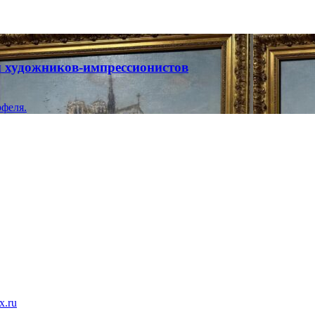
ты художников-импрессионистов
феля.
x.ru