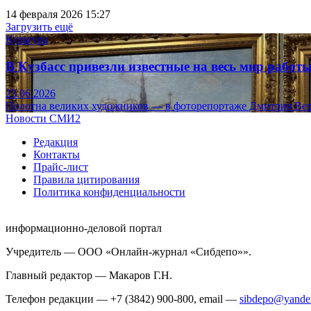
14 февраля 2026 15:27
Загрузить ещё
Культура
В Кузбасс привезли известные на весь мир рабо
23.06.2026
Полотна великих художников — в фоторепортаже Дмитрия Вер
Новости СМИ2
Редакция
Контакты
Прайс-лист
Правила цитирования
Политика конфиденциальности
информационно-деловой портал
Учредитель — ООО «Онлайн-журнал «Сибдепо»».
Главный редактор — Макаров Г.Н.
Телефон редакции — +7 (3842) 900-800, email —
sibdepo@yande