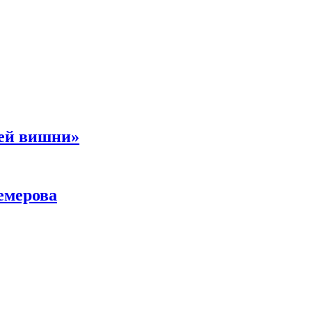
ней вишни»
емерова