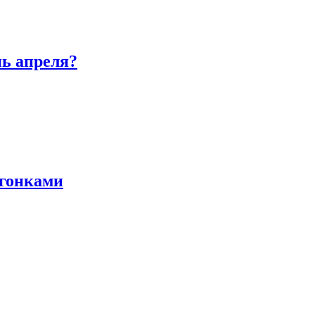
нь апреля?
 гонками