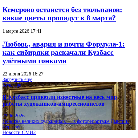
Кемерово останется без тюльпанов:
какие цветы пропадут к 8 марта?
1 марта 2026 17:41
Любовь, авария и почти Формула-1:
как сибиряки раскачали Кузбасс
улётными гонками
22 июня 2026 16:27
Загрузить ещё
Культура
В Кузбасс привезли известные на весь мир
работы художников-импрессионистов
23.06.2026
Полотна великих художников — в фоторепортаже Дмитрия
Верфеля.
Новости СМИ2