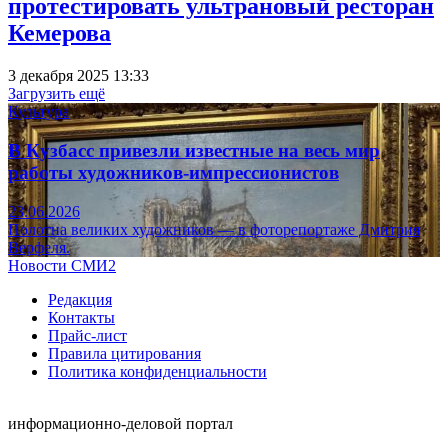
протестировать ультрановый ресторан
Кемерова
3 декабря 2025 13:33
Загрузить ещё
Культура
В Кузбасс привезли известные на весь мир
работы художников-импрессионистов
23.06.2026
Полотна великих художников — в фоторепортаже Дмитрия
Верфеля.
Новости СМИ2
Редакция
Контакты
Прайс-лист
Правила цитирования
Политика конфиденциальности
информационно-деловой портал