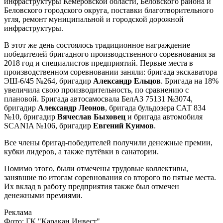
инфраструктуры Кемеровской области, Беловского района и
Беловского городского округа, поставки благотворительного
угля, ремонт муниципальной и городской дорожной
инфраструктуры.
В этот же день состоялось традиционное награждение
победителей бригадного производственного соревнования за
2018 год и специалистов предприятий. Первые места в
производственном соревновании заняли: бригада экскаватора
ЭШ-6/45 №264, бригадир
Александр Ельцов
. Бригада на 18%
увеличила свою производительность, по сравнению с
плановой. Бригада автосамосвала БелАЗ 75131 №3074,
бригадир
Александр Леонов
, бригада бульдозера САТ 834
№10, бригадир
Вячеслав Быховец
и бригада автомобиля
SCANIA №106, бригадир
Евгений Куимов
.
Все члены бригад-победителей получили денежные премии,
кубки лидеров, а также путёвки в санатории.
Помимо этого, были отмечены трудовые коллективы,
занявшие по итогам соревнования со второго по пятые места.
Их вклад в работу предприятия также был отмечен
денежными премиями.
Реклама
Фото: ГК "Каракан Инвест".