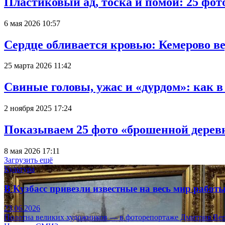
Пластиковый ад, тоска и помои: 25 фо
6 мая 2026 10:57
Сердце обливается кровью: Кемерово 
25 марта 2026 11:42
Свиные головы, ужас и «дурдом»: как 
2 ноября 2025 17:24
Показываем 25 фото «брошенной деревн
8 мая 2026 17:11
Загрузить ещё
Культура
В Кузбасс привезли известные на весь мир рабо
23.06.2026
Полотна великих художников — в фоторепортаже Дмитрия Вер