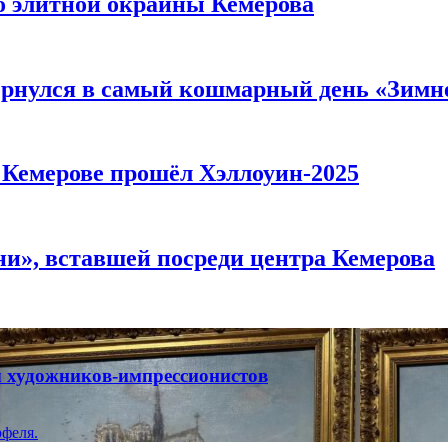
то элитной окраины Кемерова
вернулся в самый кошмарный день «Зим
в Кемерове прошёл Хэллоуин-2025
и», вставшей посреди центра Кемерова
ты художников-импрессионистов
феля.