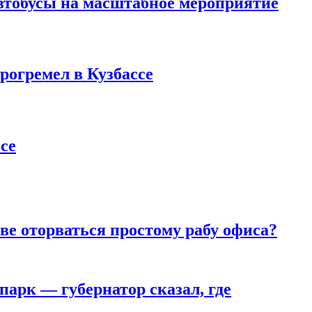
втобусы на масштабное мероприятие
рогремел в Кузбассе
се
ве оторваться простому рабу офиса?
парк — губернатор сказал, где