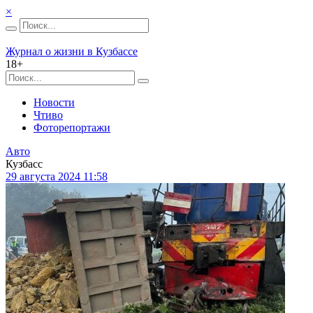
×
Журнал о жизни в Кузбассе
18+
Новости
Чтиво
Фоторепортажи
Авто
Кузбасс
29 августа 2024 11:58