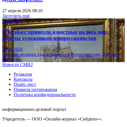
27 апреля 2026 08:10
Загрузить ещё
Культура
В Кузбасс привезли известные на весь мир
работы художников-импрессионистов
23.06.2026
Полотна великих художников — в фоторепортаже Дмитрия
Верфеля.
Новости СМИ2
Редакция
Контакты
Прайс-лист
Правила цитирования
Политика конфиденциальности
информационно-деловой портал
Учредитель — ООО «Онлайн-журнал «Сибдепо»».