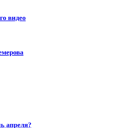
го видео
емерова
нь апреля?