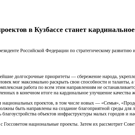
роектов в Кузбассе станет кардинально
езиденте Российской Федерации по стратегическому развитию 
ейшие долгосрочные приоритеты — сбережение народа, укрепле
ловек мог максимально раскрыть свои способности и таланты, а
омплексная работа по всем этим направлениям не останавливает
енных в конечном итоге на кардинальное улучшение качества ж
ии национальных проектов, в том числе новых — «Семья», «Прод
должны быть направлены на создание благоприятной среды для 
ь благоустройства объектов инфраструктуры малых городов и н
 с Госсоветом национальные проекты. Затем их рассмотрит Сове