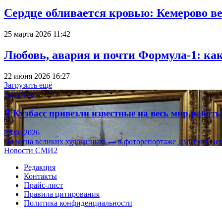
Сердце обливается кровью: Кемерово 
25 марта 2026 11:42
Любовь, авария и почти Формула-1: ка
22 июня 2026 16:27
Загрузить ещё
Культура
В Кузбасс привезли известные на весь мир рабо
23.06.2026
Полотна великих художников — в фоторепортаже Дмитрия Вер
Новости СМИ2
Редакция
Контакты
Прайс-лист
Правила цитирования
Политика конфиденциальности