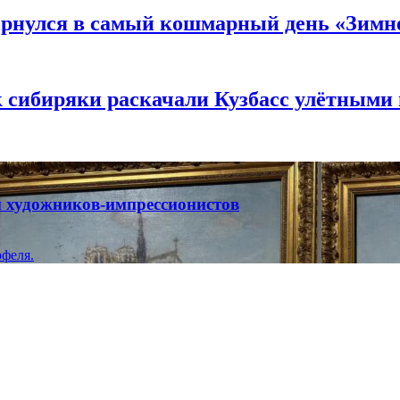
вернулся в самый кошмарный день «Зим
к сибиряки раскачали Кузбасс улётными
ты художников-импрессионистов
феля.