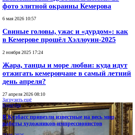
фото элитной окраины Кемерова
6 мая 2026 10:57
Свиные головы, ужас и «дурдом»: как
в Кемерове прошёл Хэллоуин-2025
2 ноября 2025 17:24
Жара, танцы и море любви: куда идут
отжигать кемеровчане в самый летний
день апреля?
27 апреля 2026 08:10
Загрузить ещё
Культура
В Кузбасс привезли известные на весь мир
работы художников-импрессионистов