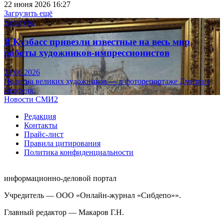
22 июня 2026 16:27
Загрузить ещё
Культура
В Кузбасс привезли известные на весь мир
работы художников-импрессионистов
23.06.2026
Полотна великих художников — в фоторепортаже Дмитрия
Верфеля.
Новости СМИ2
Редакция
Контакты
Прайс-лист
Правила цитирования
Политика конфиденциальности
информационно-деловой портал
Учредитель — ООО «Онлайн-журнал «Сибдепо»».
Главный редактор — Макаров Г.Н.