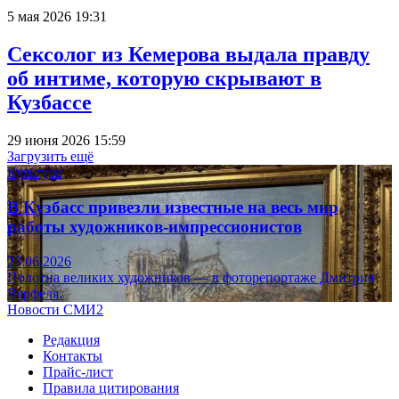
5 мая 2026 19:31
Сексолог из Кемерова выдала правду
об интиме, которую скрывают в
Кузбассе
29 июня 2026 15:59
Загрузить ещё
Культура
В Кузбасс привезли известные на весь мир
работы художников-импрессионистов
23.06.2026
Полотна великих художников — в фоторепортаже Дмитрия
Верфеля.
Новости СМИ2
Редакция
Контакты
Прайс-лист
Правила цитирования