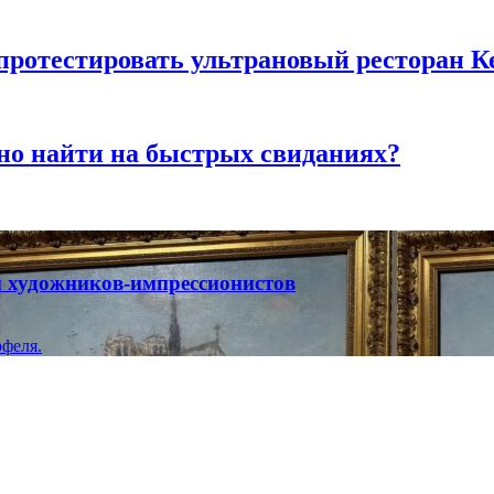
 протестировать ультрановый ресторан К
но найти на быстрых свиданиях?
ты художников-импрессионистов
феля.