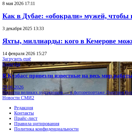
8 мая 2026 17:11
Как в Дубае: «обокрали» мужей, чтобы
3 декабря 2025 13:33
Яхты, миллиарды: кого в Кемерове мож
14 февраля 2026 15:27
Загрузить ещё
Культура
В Кузбасс привезли известные на весь мир рабо
23.06.2026
Полотна великих художников — в фоторепортаже Дмитрия Вер
Новости СМИ2
Редакция
Контакты
Прайс-лист
Правила цитирования
Политика конфиденциальности