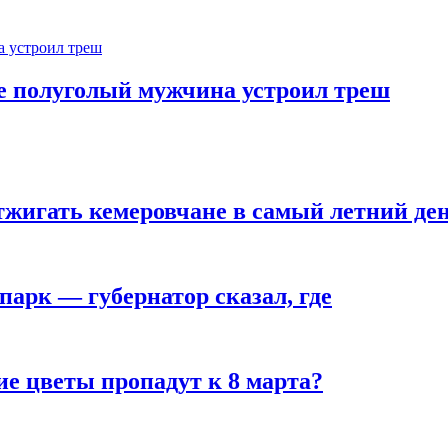
ве полуголый мужчина устроил треш
тжигать кемеровчане в самый летний де
парк — губернатор сказал, где
ие цветы пропадут к 8 марта?