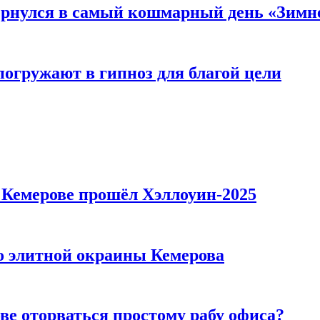
вернулся в самый кошмарный день «Зим
погружают в гипноз для благой цели
в Кемерове прошёл Хэллоуин-2025
то элитной окраины Кемерова
ве оторваться простому рабу офиса?