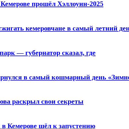
в Кемерове прошёл Хэллоуин-2025
тжигать кемеровчане в самый летний де
парк — губернатор сказал, где
вернулся в самый кошмарный день «Зим
рова раскрыл свои секреты
 в Кемерове шёл к запустению