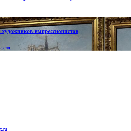
ты художников-импрессионистов
феля.
x.ru