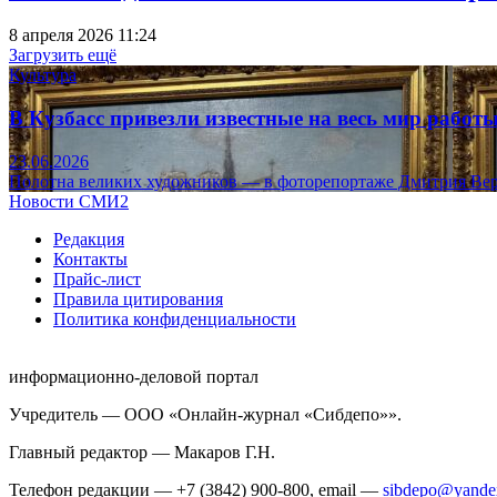
8 апреля 2026 11:24
Загрузить ещё
Культура
В Кузбасс привезли известные на весь мир рабо
23.06.2026
Полотна великих художников — в фоторепортаже Дмитрия Вер
Новости СМИ2
Редакция
Контакты
Прайс-лист
Правила цитирования
Политика конфиденциальности
информационно-деловой портал
Учредитель — ООО «Онлайн-журнал «Сибдепо»».
Главный редактор — Макаров Г.Н.
Телефон редакции — +7 (3842) 900-800, email —
sibdepo@yande