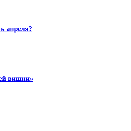
нь апреля?
ней вишни»