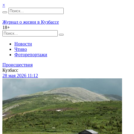
×
Журнал о жизни в Кузбассе
18+
Новости
Чтиво
Фоторепортажи
Происшествия
Кузбасс
28 мая 2026 11:12