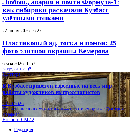
Любовь, авария и почти Формула-1:
как сибиряки раскачали Кузбасс
улётными гонками
22 июня 2026 16:27
Пластиковый ад, тоска и помои: 25
фото элитной окраины Кемерова
6 мая 2026 10:57
Загрузить ещё
Культура
В Кузбасс привезли известные на весь мир
работы художников-импрессионистов
23.06.2026
Полотна великих художников — в фоторепортаже Дмитрия
Верфеля.
Новости СМИ2
Редакция