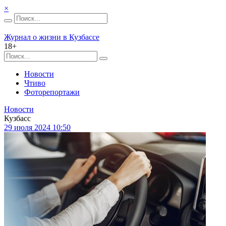
×
Журнал о жизни в Кузбассе
18+
Новости
Чтиво
Фоторепортажи
Новости
Кузбасс
29 июля 2024 10:50