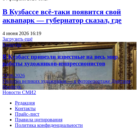
В Кузбассе всё-таки появится свой
аквапарк — губернатор сказал, где
4 июня 2026 16:19
Загрузить ещё
Культура
В Кузбасс привезли известные на весь мир
работы художников-импрессионистов
23.06.2026
Полотна великих художников — в фоторепортаже Дмитрия
Верфеля.
Новости СМИ2
Редакция
Контакты
Прайс-лист
Правила цитирования
Политика конфиденциальности