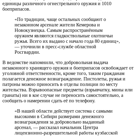
единицы различного огнестрельного оружия и 1010
боеприпасов.
«По традиции, чаще остальных сообщают о
незаконном арсенале жители Кемерова и
Новокузнецка. Самым распространённым
оружием являются гладкоствольные охотничьи
ружья. Всего их выдано с начало года 80 единиц»,
— уточнили в пресс-службе областной
Росгвардии.
В ведомстве напомнили, что добровольная выдача
незаконного хранящего оружия и боеприпасов освобождает от
уголовной ответственности, кроме того, таким гражданам
полагается денежное вознаграждение. Пистолеты, ружья и
патроны можно приносить в отделы полиции по месту
жительства. Взрывоопасные предметы (взрывчатку, мины или
гранаты) ни в кое случае не переносить самостоятельно, а
сообщить о намерении сдать её по телефону.
«В нашей области действует система с самыми
высокими в Сибири размерами денежного
вознаграждения за добровольно выданный
арсенал, — рассказал начальник Центра
лицензионно-разрешительной работы кузбасской