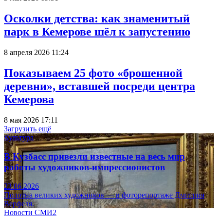
Осколки детства: как знаменитый
парк в Кемерове шёл к запустению
8 апреля 2026 11:24
Показываем 25 фото «брошенной
деревни», вставшей посреди центра
Кемерова
8 мая 2026 17:11
Загрузить ещё
Культура
В Кузбасс привезли известные на весь мир
работы художников-импрессионистов
23.06.2026
Полотна великих художников — в фоторепортаже Дмитрия
Верфеля.
Новости СМИ2