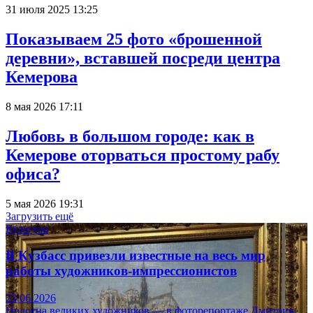
31 июля 2025 13:25
Показываем 25 фото «брошенной
деревни», вставшей посреди центра
Кемерова
8 мая 2026 17:11
Любовь в большом городе: как в
Кемерове оторваться простому рабу
офиса?
5 мая 2026 19:31
Загрузить ещё
Культура
В Кузбасс привезли известные на весь мир
работы художников-импрессионистов
23.06.2026
Полотна великих художников — в фоторепортаже Дмитрия