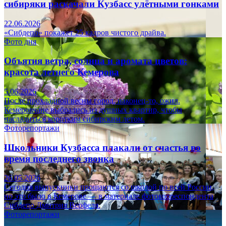
сибиряки раскачали Кузбасс улётными гонками
22.06.2026
«Сибдепо» покажет 25 кадров чистого драйва.
Фото дня
Объятия ветра, солнца и аромата цветов:
красота летнего Кемерова
5.06.2026
После прохладной весны город, наконец-то, ожил.
Кемеровчане выбрались из душных квартир, чтобы
насладиться коротким сибирским летом.
Фоторепортажи
Школьники Кузбасса плакали от счастья во
время последнего звонка
26.05.2026
Сегодня выпускники прощаются со школой по всей России,
но это было в Кемерове — в материале фотокорреспондента
Сибдепо Дмитрия Верфеля.
Фоторепортажи