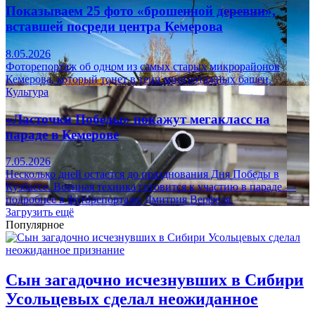
Показываем 25 фото «брошенной деревни»,
вставшей посреди центра Кемерова
8.05.2026
Фоторепортаж об одном из самых старых микрорайонов
Кемерова, который тонет в тени многоэтажных башен.
Культура
«Ласточки Победы» покажут мегакласс на
параде в Кемерове
7.05.2026
Несколько дней остается до празднования Дня Победы в
Кузбассе. Военная техника готовится к участию в параде —
подробнее в фоторепортаже Дмитрия Верфеля.
Загрузить ещё
Популярное
Сын загадочно исчезнувших в Сибири
Усольцевых сделал неожиданное