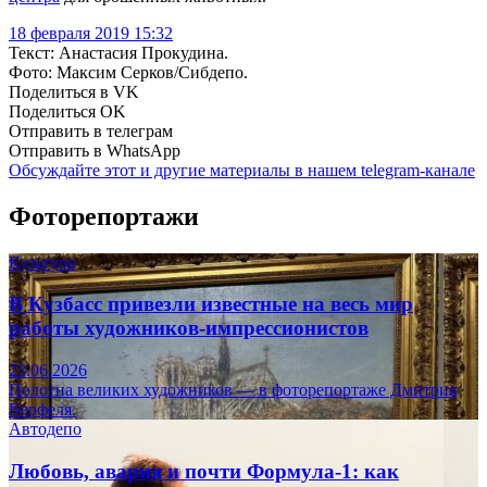
18 февраля 2019 15:32
Текст: Анастасия Прокудина.
Фото: Максим Серков/Сибдепо.
Поделиться в VK
Поделиться OK
Отправить в телеграм
Отправить в WhatsApp
Обсуждайте этот и другие материалы в
нашем telegram-канале
Фоторепортажи
Культура
В Кузбасс привезли известные на весь мир
работы художников-импрессионистов
23.06.2026
Полотна великих художников — в фоторепортаже Дмитрия
Верфеля.
Автодепо
Любовь, авария и почти Формула-1: как