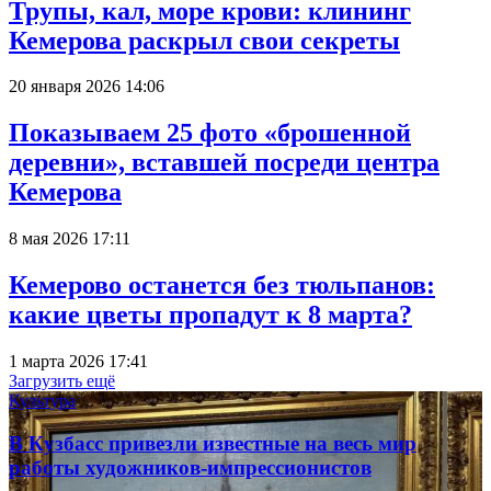
Трупы, кал, море крови: клининг
Кемерова раскрыл свои секреты
20 января 2026 14:06
Показываем 25 фото «брошенной
деревни», вставшей посреди центра
Кемерова
8 мая 2026 17:11
Кемерово останется без тюльпанов:
какие цветы пропадут к 8 марта?
1 марта 2026 17:41
Загрузить ещё
Культура
В Кузбасс привезли известные на весь мир
работы художников-импрессионистов