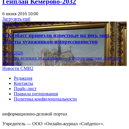
Генплан Кемерово-2032
6 июня 2016 10:00
Загрузить ещё
Культура
В Кузбасс привезли известные на весь мир
работы художников-импрессионистов
23.06.2026
Полотна великих художников — в фоторепортаже Дмитрия
Верфеля.
Новости СМИ2
Редакция
Контакты
Прайс-лист
Правила цитирования
Политика конфиденциальности
информационно-деловой портал
Учредитель — ООО «Онлайн-журнал «Сибдепо»».