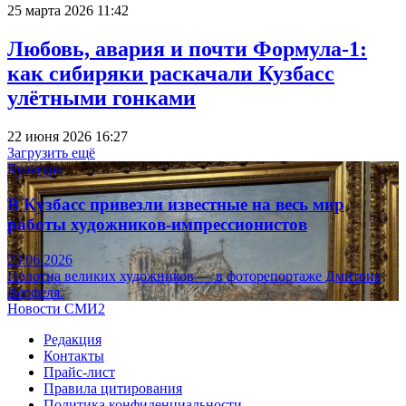
25 марта 2026 11:42
Любовь, авария и почти Формула-1:
как сибиряки раскачали Кузбасс
улётными гонками
22 июня 2026 16:27
Загрузить ещё
Культура
В Кузбасс привезли известные на весь мир
работы художников-импрессионистов
23.06.2026
Полотна великих художников — в фоторепортаже Дмитрия
Верфеля.
Новости СМИ2
Редакция
Контакты
Прайс-лист
Правила цитирования
Политика конфиденциальности