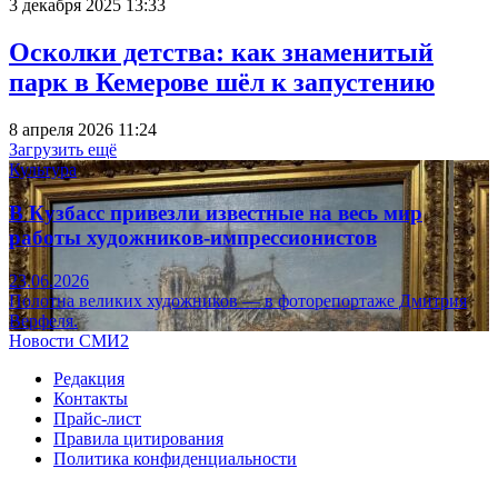
3 декабря 2025 13:33
Осколки детства: как знаменитый
парк в Кемерове шёл к запустению
8 апреля 2026 11:24
Загрузить ещё
Культура
В Кузбасс привезли известные на весь мир
работы художников-импрессионистов
23.06.2026
Полотна великих художников — в фоторепортаже Дмитрия
Верфеля.
Новости СМИ2
Редакция
Контакты
Прайс-лист
Правила цитирования
Политика конфиденциальности