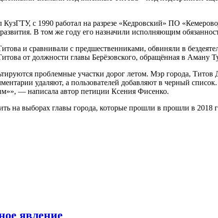
 КузГТУ, с 1990 работал на разрезе «Кедровский» ПО «Кемерово
развития. В том же году его назначили исполняющим обязанности
Титова и сравнивали с предшественниками, обвиняли в бездеят
Титова от должности главы Берёзовского, обращённая в Аману Ту
ьтируются проблемные участки дорог летом. Мэр города, Титов
ментарии удаляют, а пользователей добавляют в черный список.
стим»», — написала автор петиции Ксения Фисенко.
 на выборах главы города, которые прошли в прошли в 2018 год
ное явление