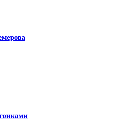
емерова
 гонками