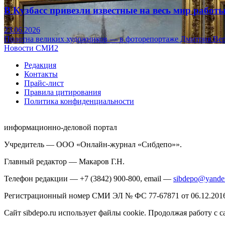
В Кузбасс привезли известные на весь мир рабо
23.06.2026
Полотна великих художников — в фоторепортаже Дмитрия Вер
Новости СМИ2
Редакция
Контакты
Прайс-лист
Правила цитирования
Политика конфиденциальности
информационно-деловой портал
Учредитель — ООО «Онлайн-журнал «Сибдепо»».
Главный редактор — Макаров Г.Н.
Телефон редакции — +7 (3842) 900-800, email —
sibdepo@yande
Регистрационный номер СМИ ЭЛ № ФС 77-67871 от 06.12.2016 
Сайт sibdepo.ru использует файлы cookie. Продолжая работу с