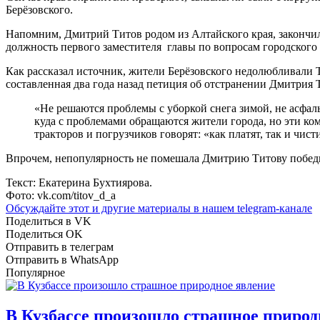
Берёзовского.
Напомним, Дмитрий Титов родом из Алтайского края, закончил
должность первого заместителя главы по вопросам городского 
Как рассказал источник, жители Берёзовского недолюбливали 
составленная два года назад петиция об отстранении Дмитрия 
«Не решаются проблемы с уборкой снега зимой, не асфал
куда с проблемами обращаются жители города, но эти ком
тракторов и погрузчиков говорят: «как платят, так и чи
Впрочем, непопулярность не помешала Дмитрию Титову победить
Текст: Екатерина Бухтиярова.
Фото: vk.com/titov_d_a
Обсуждайте этот и другие материалы в
нашем telegram-канале
Поделиться в VK
Поделиться OK
Отправить в телеграм
Отправить в WhatsApp
Популярное
В Кузбассе произошло страшное природ