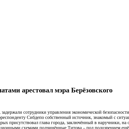
матами арестовал мэра Берёзовского
я, задержали сотрудники управления экономической безопаснос
респонденту Сибдепо собственный источник, знакомый с ситуац
рых присутствовал глава города, заключённый в наручники, на 
пционными схемами подчинённые Титова – под подозрением ещё 