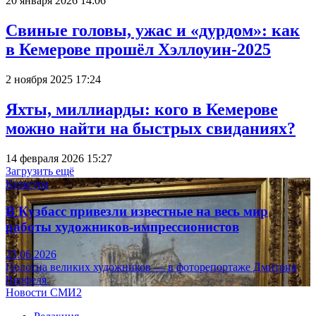
20 января 2026 14:06
Свиные головы, ужас и «дурдом»: как
в Кемерове прошёл Хэллоуин-2025
2 ноября 2025 17:24
Яхты, миллиарды: кого в Кемерове
можно найти на быстрых свиданиях?
14 февраля 2026 15:27
Загрузить ещё
Культура
В Кузбасс привезли известные на весь мир
работы художников-импрессионистов
23.06.2026
Полотна великих художников — в фоторепортаже Дмитрия
Верфеля.
Новости СМИ2