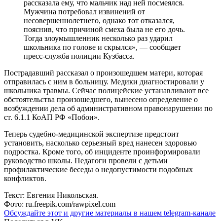
рассказала ему, что мальчик над ней посмеялся.
Мужчина потребовал извинений от
несовершеннолетнего, однако тот отказался,
пояснив, что причиной смеха была не его дочь.
Тогда злоумышленник несколько раз ударил
школьника по голове и скрылся», — сообщает
пресс-служба полиции Кузбасса.
Пострадавший рассказал о произошедшем матери, которая
отправилась с ним в больницу. Медики диагностировали у
школьника травмы. Сейчас полицейские устанавливают все
обстоятельства произошедшего, вынесено определение о
возбуждении дела об административном правонарушении по
ст. 6.1.1 КоАП РФ «Побои».
Теперь судебно-медицинской экспертизе предстоит
установить, насколько серьезный вред нанесен здоровью
подростка. Кроме того, об инциденте проинформировали
руководство школы. Педагоги провели с детьми
профилактические беседы о недопустимости подобных
конфликтов.
Текст: Евгения Никольская.
Фото: ru.freepik.com/rawpixel.com
Обсуждайте этот и другие материалы в
нашем telegram-канале