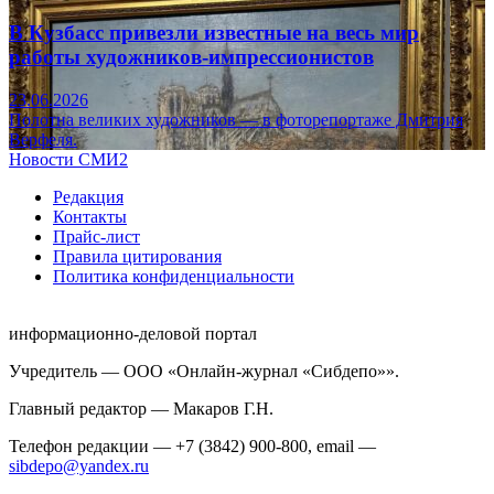
В Кузбасс привезли известные на весь мир
работы художников-импрессионистов
23.06.2026
Полотна великих художников — в фоторепортаже Дмитрия
Верфеля.
Новости СМИ2
Редакция
Контакты
Прайс-лист
Правила цитирования
Политика конфиденциальности
информационно-деловой портал
Учредитель — ООО «Онлайн-журнал «Сибдепо»».
Главный редактор — Макаров Г.Н.
Телефон редакции — +7 (3842) 900-800, email —
sibdepo@yandex.ru