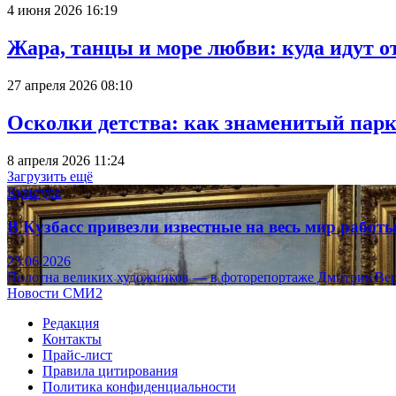
4 июня 2026 16:19
Жара, танцы и море любви: куда идут о
27 апреля 2026 08:10
Осколки детства: как знаменитый парк
8 апреля 2026 11:24
Загрузить ещё
Культура
В Кузбасс привезли известные на весь мир рабо
23.06.2026
Полотна великих художников — в фоторепортаже Дмитрия Вер
Новости СМИ2
Редакция
Контакты
Прайс-лист
Правила цитирования
Политика конфиденциальности