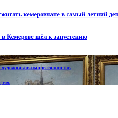
тжигать кемеровчане в самый летний де
 в Кемерове шёл к запустению
ты художников-импрессионистов
феля.