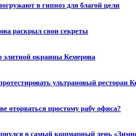
погружают в гипноз для благой цели
рова раскрыл свои секреты
то элитной окраины Кемерова
 протестировать ультрановый ресторан К
ве оторваться простому рабу офиса?
вернулся в самый кошмарный день «Зим