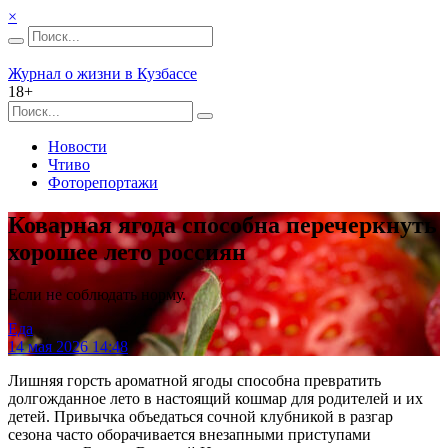
×
Журнал о жизни в Кузбассе
18+
Новости
Чтиво
Фоторепортажи
Коварная ягода способна перечеркнуть
хорошее лето россиян
Если не соблюдать норму.
Еда
14 мая 2026 14:48
Лишняя горсть ароматной ягоды способна превратить
долгожданное лето в настоящий кошмар для родителей и их
детей. Привычка объедаться сочной клубникой в разгар
сезона часто оборачивается внезапными приступами