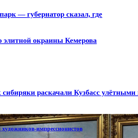
парк — губернатор сказал, где
то элитной окраины Кемерова
к сибиряки раскачали Кузбасс улётными
ты художников-импрессионистов