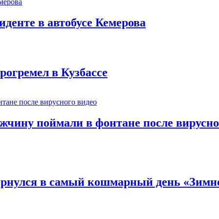
иденте в автобусе Кемерова
рогремел в Кузбассе
ужчину поймали в фонтане после вирусно
вернулся в самый кошмарный день «Зим