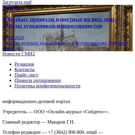
Загрузить ещё
Культура
В Кузбасс привезли известные на весь мир
работы художников-импрессионистов
23.06.2026
Полотна великих художников — в фоторепортаже Дмитрия
Верфеля.
Новости СМИ2
Редакция
Контакты
Прайс-лист
Правила цитирования
Политика конфиденциальности
информационно-деловой портал
Учредитель — ООО «Онлайн-журнал «Сибдепо»».
Главный редактор — Макаров Г.Н.
Телефон редакции — +7 (3842) 900-800, email —