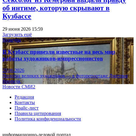
об интиме, которую скрывают в
Кузбассе
29 июня 2026 15:59
Загрузить ещё
Культура
В Кузбасс привезли известные на весь мир
работы художников-импрессионистов
23.06.2026
Полотна великих художников — в фоторепортаже Дмитрия
Верфеля.
Новости СМИ2
Редакция
Контакты
Прайс-лист
Правила цитирования
Политика конфиденциальности
информационно-деловой портал