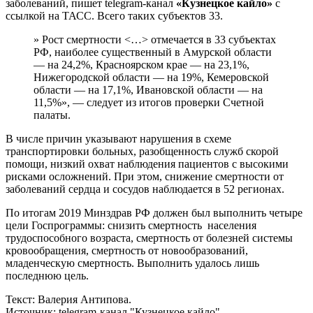
заболеваний, пишет telegram-канал
«Кузнецкое кайло»
с
ссылкой на ТАСС. Всего таких субъектов 33.
» Рост смертности <…> отмечается в 33 субъектах
РФ, наиболее существенный в Амурской области
— на 24,2%, Красноярском крае — на 23,1%,
Нижегородской области — на 19%, Кемеровской
области — на 17,1%, Ивановской области — на
11,5%», — следует из итогов проверки Счетной
палаты.
В числе причин указывают нарушения в схеме
транспортировки больных, разобщенность служб скорой
помощи, низкий охват наблюдения пациентов с высокими
рисками осложнений. При этом, снижение смертности от
заболеваний сердца и сосудов наблюдается в 52 регионах.
По итогам 2019 Минздрав РФ должен был выполнить четыре
цели Госпрограммы: снизить смертность населения
трудоспособного возраста, смертность от болезней системы
кровообращения, смертность от новообразований,
младенческую смертность. Выполнить удалось лишь
последнюю цель.
Текст: Валерия Антипова.
Источник: telegram-канал "Кузнецкое кайло"