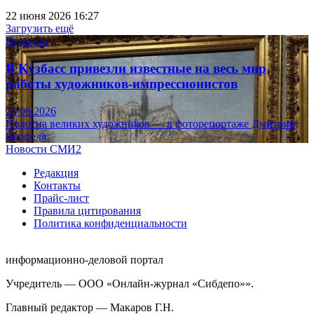
22 июня 2026 16:27
Загрузить ещё
Культура
В Кузбасс привезли известные на весь мир
работы художников-импрессионистов
23.06.2026
Полотна великих художников — в фоторепортаже Дмитрия
Верфеля.
Новости СМИ2
Редакция
Контакты
Прайс-лист
Правила цитирования
Политика конфиденциальности
информационно-деловой портал
Учредитель — ООО «Онлайн-журнал «Сибдепо»».
Главный редактор — Макаров Г.Н.