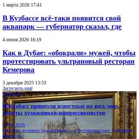
1 марта 2026 17:41
В Кузбассе всё-таки появится свой
аквапарк — губернатор сказал, где
4 июня 2026 16:19
Как в Дубае: «обокрали» мужей, чтобы
протестировать ультрановый ресторан
Кемерова
3 декабря 2025 13:33
Загрузить ещё
Культура
В Кузбасс привезли известные на весь мир
работы художников-импрессионистов
23.06.2026
Полотна великих художников — в фоторепортаже Дмитрия
Верфеля.