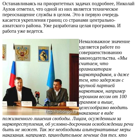
Останавливаясь на приоритетных задачах подробнее, Николай
Аулов отметил, что одной из них является техническое
переоснащение службы в целом. Это в первую очередь
касается укрепления границ со странами центрально-
азиатского района. Уже разработана целая программа. И
работа уже ведется.
Немаловажное значение
уделяется работе по
совершенствованию
законодательства.
«Мы
считаем, что
организаторам
наркотрафиков, и даже
тем, кто задержан с
крупной партией
наркотиков, например
героином весом от 100
граммов и выше,
целесообразно вводить
наказание в виде
пожизненного лишения свободы. Лицам, осужденным за
наркопреступления, об условно-досрочном освобождении речи
быть не может. Так же необходимы альтернативные меры
наказания, например, принудительное лечение для тех, кто