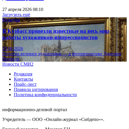
27 апреля 2026 08:10
Загрузить ещё
Культура
В Кузбасс привезли известные на весь мир
работы художников-импрессионистов
23.06.2026
Полотна великих художников — в фоторепортаже Дмитрия
Верфеля.
Новости СМИ2
Редакция
Контакты
Прайс-лист
Правила цитирования
Политика конфиденциальности
информационно-деловой портал
Учредитель — ООО «Онлайн-журнал «Сибдепо»».