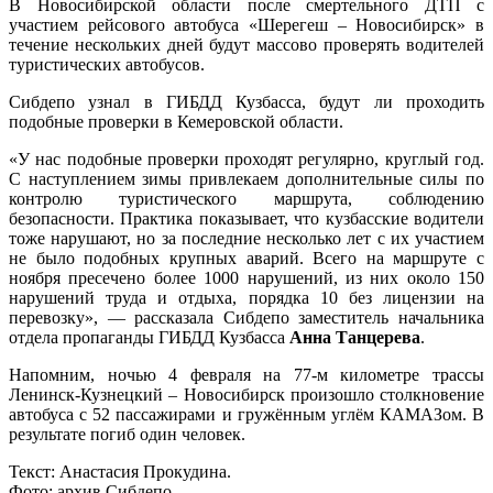
В Новосибирской области после смертельного ДТП с
участием рейсового автобуса «Шерегеш – Новосибирск» в
течение нескольких дней будут массово проверять водителей
туристических автобусов.
Сибдепо узнал в ГИБДД Кузбасса, будут ли проходить
подобные проверки в Кемеровской области.
«У нас подобные проверки проходят регулярно, круглый год.
С наступлением зимы привлекаем дополнительные силы по
контролю туристического маршрута, соблюдению
безопасности. Практика показывает, что кузбасские водители
тоже нарушают, но за последние несколько лет с их участием
не было подобных крупных аварий. Всего на маршруте с
ноября пресечено более 1000 нарушений, из них около 150
нарушений труда и отдыха, порядка 10 без лицензии на
перевозку», — рассказала Сибдепо заместитель начальника
отдела пропаганды ГИБДД Кузбасса
Анна Танцерева
.
Напомним, ночью 4 февраля на 77-м километре трассы
Ленинск-Кузнецкий – Новосибирск произошло столкновение
автобуса с 52 пассажирами и гружённым углём КАМАЗом. В
результате погиб один человек.
Текст: Анастасия Прокудина.
Фото: архив Сибдепо.