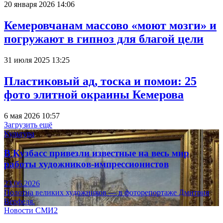
20 января 2026 14:06
Кемеровчанам массово «моют мозги» и
погружают в гипноз для благой цели
31 июля 2025 13:25
Пластиковый ад, тоска и помои: 25
фото элитной окраины Кемерова
6 мая 2026 10:57
Загрузить ещё
Культура
В Кузбасс привезли известные на весь мир
работы художников-импрессионистов
23.06.2026
Полотна великих художников — в фоторепортаже Дмитрия
Верфеля.
Новости СМИ2