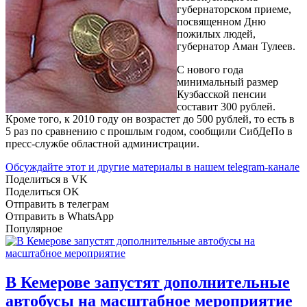
губернаторском приеме,
посвященном Дню
пожилых людей,
губернатор Аман Тулеев.
С нового года
минимальный размер
Кузбасской пенсии
составит 300 рублей.
Кроме того, к 2010 году он возрастет до 500 рублей, то есть в
5 раз по сравнению с прошлым годом, сообщили СибДеПо в
пресс-службе областной администрации.
Обсуждайте этот и другие материалы в
нашем telegram-канале
Поделиться в VK
Поделиться OK
Отправить в телеграм
Отправить в WhatsApp
Популярное
В Кемерове запустят дополнительные
автобусы на масштабное мероприятие