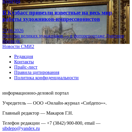
Культура
В Кузбасс привезли известные на весь мир
работы художников-импрессионистов
23.06.2026
Полотна великих художников — в фоторепортаже Дмитрия
Верфеля.
Новости СМИ2
Редакция
Контакты
Прайс-лист
Правила цитирования
Политика конфиденциальности
информационно-деловой портал
Учредитель — ООО «Онлайн-журнал «Сибдепо»».
Главный редактор — Макаров Г.Н.
Телефон редакции — +7 (3842) 900-800, email —
sibdepo@yandex.ru