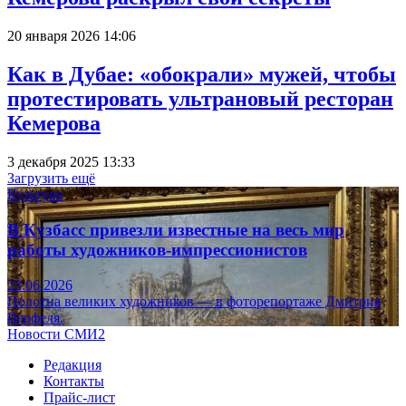
20 января 2026 14:06
Как в Дубае: «обокрали» мужей, чтобы
протестировать ультрановый ресторан
Кемерова
3 декабря 2025 13:33
Загрузить ещё
Культура
В Кузбасс привезли известные на весь мир
работы художников-импрессионистов
23.06.2026
Полотна великих художников — в фоторепортаже Дмитрия
Верфеля.
Новости СМИ2
Редакция
Контакты
Прайс-лист