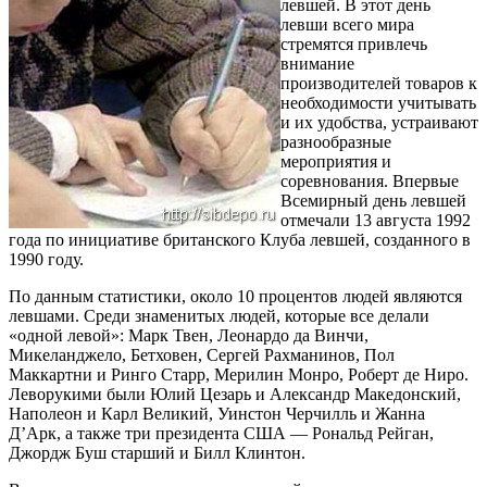
левшей. В этот день
левши всего мира
стремятся привлечь
внимание
производителей товаров к
необходимости учитывать
и их удобства, устраивают
разнообразные
мероприятия и
соревнования. Впервые
Всемирный день левшей
отмечали 13 августа 1992
года по инициативе британского Клуба левшей, созданного в
1990 году.
По данным статистики, около 10 процентов людей являются
левшами. Среди знаменитых людей, которые все делали
«одной левой»: Марк Твен, Леонардо да Винчи,
Микеланджело, Бетховен, Сергей Рахманинов, Пол
Маккартни и Ринго Старр, Мерилин Монро, Роберт де Ниро.
Леворукими были Юлий Цезарь и Александр Македонский,
Наполеон и Карл Великий, Уинстон Черчилль и Жанна
Д’Арк, а также три президента США — Рональд Рейган,
Джордж Буш старший и Билл Клинтон.