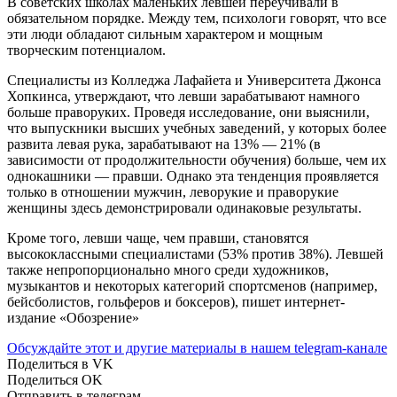
В советских школах маленьких левшей переучивали в
обязательном порядке. Между тем, психологи говорят, что все
эти люди обладают сильным характером и мощным
творческим потенциалом.
Специалисты из Колледжа Лафайета и Университета Джонса
Хопкинса, утверждают, что левши зарабатывают намного
больше праворуких. Проведя исследование, они выяснили,
что выпускники высших учебных заведений, у которых более
развита левая рука, зарабатывают на 13% — 21% (в
зависимости от продолжительности обучения) больше, чем их
однокашники — правши. Однако эта тенденция проявляется
только в отношении мужчин, леворукие и праворукие
женщины здесь демонстрировали одинаковые результаты.
Кроме того, левши чаще, чем правши, становятся
высококлассными специалистами (53% против 38%). Левшей
также непропорционально много среди художников,
музыкантов и некоторых категорий спортсменов (например,
бейсболистов, гольферов и боксеров), пишет интернет-
издание «Обозрение»
Обсуждайте этот и другие материалы в
нашем telegram-канале
Поделиться в VK
Поделиться OK
Отправить в телеграм