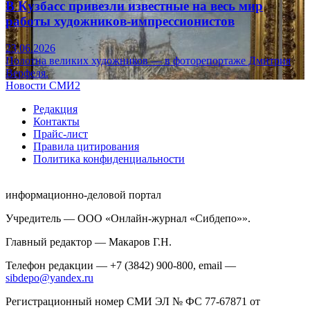
В Кузбасс привезли известные на весь мир
работы художников-импрессионистов
23.06.2026
Полотна великих художников — в фоторепортаже Дмитрия
Верфеля.
Новости СМИ2
Редакция
Контакты
Прайс-лист
Правила цитирования
Политика конфиденциальности
информационно-деловой портал
Учредитель — ООО «Онлайн-журнал «Сибдепо»».
Главный редактор — Макаров Г.Н.
Телефон редакции — +7 (3842) 900-800, email —
sibdepo@yandex.ru
Регистрационный номер СМИ ЭЛ № ФС 77-67871 от