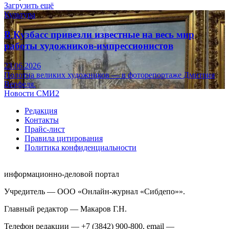
Загрузить ещё
Культура
В Кузбасс привезли известные на весь мир
работы художников-импрессионистов
23.06.2026
Полотна великих художников — в фоторепортаже Дмитрия
Верфеля.
Новости СМИ2
Редакция
Контакты
Прайс-лист
Правила цитирования
Политика конфиденциальности
информационно-деловой портал
Учредитель — ООО «Онлайн-журнал «Сибдепо»».
Главный редактор — Макаров Г.Н.
Телефон редакции — +7 (3842) 900-800, email —