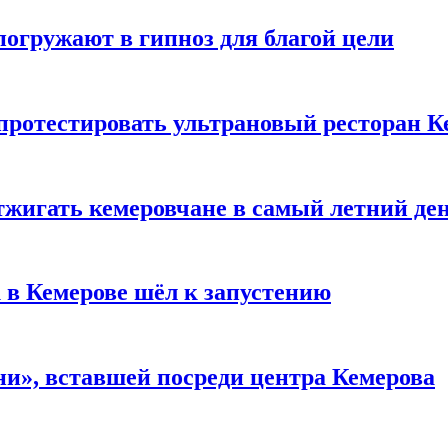
погружают в гипноз для благой цели
 протестировать ультрановый ресторан К
тжигать кемеровчане в самый летний де
 в Кемерове шёл к запустению
и», вставшей посреди центра Кемерова