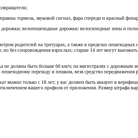
озвращатели;
правны тормоза, звуковой сигнал, фара спереди и красный фонар
дорожки; велопешеходные дорожки: велосипедные зоны и полос
смотром родителей на тротуарах, а также в пределах пешеходных
лет, но без сопровождения взрослых; старше 14 лет могут выезжать
а не должна быть больше 60 км/ч; на магистралях с дорожным з
по пешеходному переходу и пешком, везя средство передвижения 
кат можно только с 18 лет; у вас должен быть аккаунт в вериф
 отключением вашего профиля от приложения. Размер штрафа ва