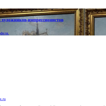
ты художников-импрессионистов
феля.
x.ru