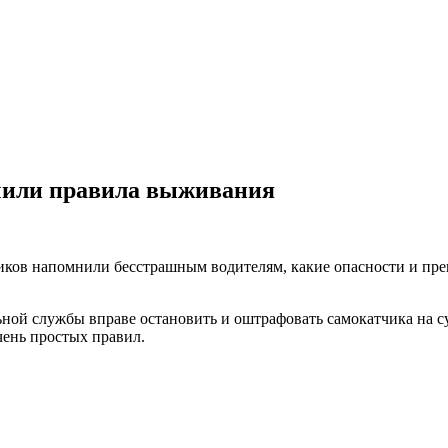
учили правила выживания
ков напомнили бесстрашным водителям, какие опасности и препя
ой службы вправе остановить и оштрафовать самокатчика на су
чень простых правил.