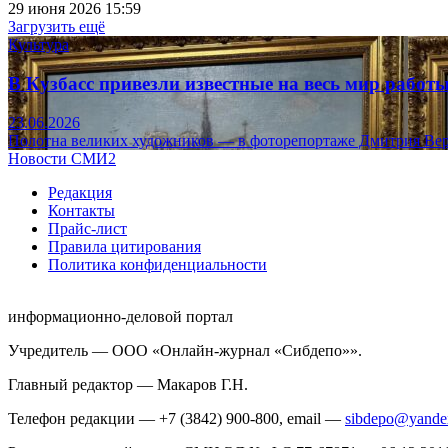
29 июня 2026 15:59
Загрузить ещё
Культура
В Кузбасс привезли известные на весь мир рабо
23.06.2026
Полотна великих художников — в фоторепортаже Дмитрия Вер
Новости СМИ2
Редакция
Контакты
Прайс-лист
Правила цитирования
Политика конфиденциальности
информационно-деловой портал
Учредитель — ООО «Онлайн-журнал «Сибдепо»».
Главный редактор — Макаров Г.Н.
Телефон редакции — +7 (3842) 900-800, email —
sibdepo@yande