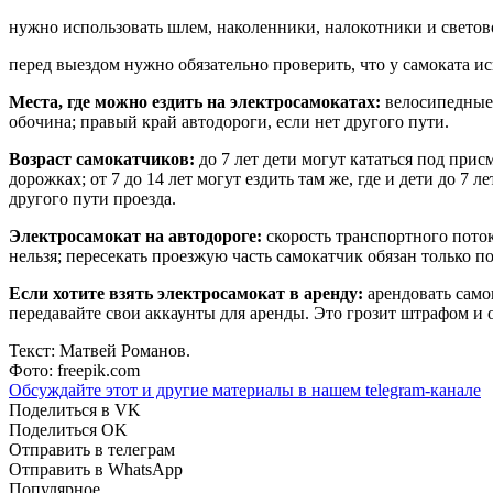
нужно использовать шлем, наколенники, налокотники и светов
перед выездом нужно обязательно проверить, что у самоката ис
Места, где можно ездить на электросамокатах:
велосипедные 
обочина; правый край автодороги, если нет другого пути.
Возраст самокатчиков:
до 7 лет дети могут кататься под при
дорожках; от 7 до 14 лет могут ездить там же, где и дети до 7 
другого пути проезда.
Электросамокат на автодороге:
скорость транспортного поток
нельзя; пересекать проезжую часть самокатчик обязан только 
Если хотите взять электросамокат в аренду:
арендовать само
передавайте свои аккаунты для аренды. Это грозит штрафом и
Текст: Матвей Романов.
Фото: freepik.com
Обсуждайте этот и другие материалы в
нашем telegram-канале
Поделиться в VK
Поделиться OK
Отправить в телеграм
Отправить в WhatsApp
Популярное