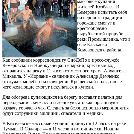
массовые купания
жителей Кузбасса. В
Кемерове испытать себя
на верность традиции
горожане смогут в
крестообразно
вырубленной проруби
реки Промышленка, что в
селе Елыкаево
Кемеровского района.
Как сообщили корреспонденту СибДеПо в пресс-службе
Кемеровской и Новокузнецкой епархии, крестный ход
отправится на реку в 11 часов от местного храма Архангела
Михаила. У «Иордани» священник Александр Демченко
отслужит молебен на освящение Крещенской воды, после
чего желающие смогут искупаться в купели.
Для обогрева купающихся на берегу поставят палатки для
переодевания: мужскую и женскую, а также организуют
раздачу горячего чая. Следить за безопасностью мероприятия
будут сотрудники милиции, спасатели и медики.
В Киселевске массовые купания пройдут в 12 часов на реке
Чумыш. В Салаире — в 11 часов в источнике св. Иоанна