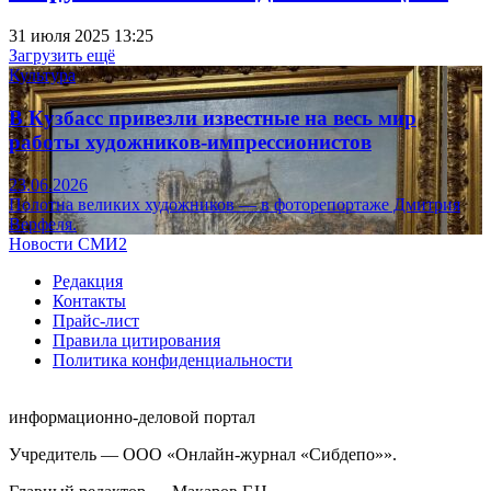
31 июля 2025 13:25
Загрузить ещё
Культура
В Кузбасс привезли известные на весь мир
работы художников-импрессионистов
23.06.2026
Полотна великих художников — в фоторепортаже Дмитрия
Верфеля.
Новости СМИ2
Редакция
Контакты
Прайс-лист
Правила цитирования
Политика конфиденциальности
информационно-деловой портал
Учредитель — ООО «Онлайн-журнал «Сибдепо»».