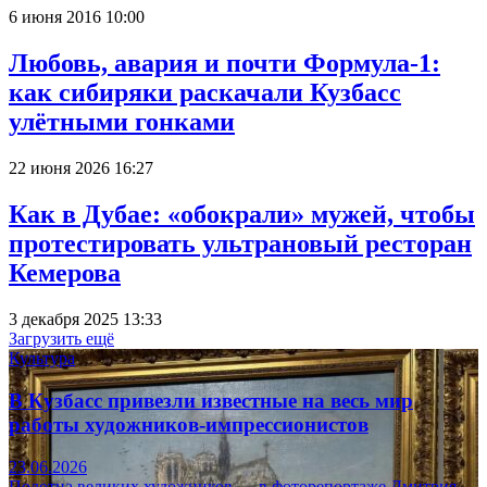
6 июня 2016 10:00
Любовь, авария и почти Формула-1:
как сибиряки раскачали Кузбасс
улётными гонками
22 июня 2026 16:27
Как в Дубае: «обокрали» мужей, чтобы
протестировать ультрановый ресторан
Кемерова
3 декабря 2025 13:33
Загрузить ещё
Культура
В Кузбасс привезли известные на весь мир
работы художников-импрессионистов
23.06.2026
Полотна великих художников — в фоторепортаже Дмитрия